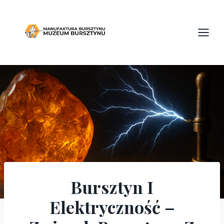
Przejdź
do
treści
Bursztyn I
BLOG
Elektryczność –