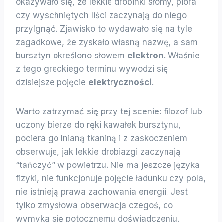
okazywało się, że lekkie drobinki słomy, pióra
czy wyschniętych liści zaczynają do niego
przylgnąć. Zjawisko to wydawało się na tyle
zagadkowe, że zyskało własną nazwę, a sam
bursztyn określono słowem
elektron
. Właśnie
z tego greckiego terminu wywodzi się
dzisiejsze pojęcie
elektryczności
.
Warto zatrzymać się przy tej scenie: filozof lub
uczony bierze do ręki kawałek bursztynu,
pociera go lnianą tkaniną i z zaskoczeniem
obserwuje, jak lekkie drobiazgi zaczynają
“tańczyć” w powietrzu. Nie ma jeszcze języka
fizyki, nie funkcjonuje pojęcie ładunku czy pola,
nie istnieją prawa zachowania energii. Jest
tylko zmysłowa obserwacja czegoś, co
wymyka się potocznemu doświadczeniu.