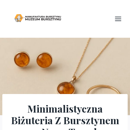
Przejdź
do
treści
Minimalistyczna
BLOG
Biżuteria Z Bursztynem