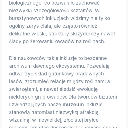
biologicznego, co pozwalało zachować
niezwykłą szczegółowość kształtów. W
bursztynowych inkluzjach widzimy nie tylko
ogólny zarys ciała, ale często również
delikatne włoski, struktury skrzydeł czy nawet
ślady po żerowaniu owadów na roślinach.
Dla naukowców takie inkluzje to bezcenne
archiwum dawnego ekosystemu. Pozwalają
odtworzyć skład gatunkowy pradawnych
lasów, zrozumieć relacje między roślinami a
zwierzętami, a nawet śledzić ewolucję
niektórych grup owadów. Dla twórców biżuterii
i zwiedzających nasze
muzeum
inkluzje
stanowią natomiast niezwykłą atrakcję
wizualną: w niewielkiej, złocistej bryłce
możemy oglądać doskonale zachowaną scenę