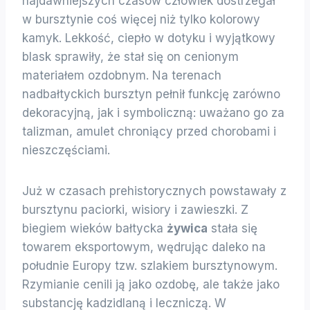
najdawniejszych czasów człowiek dostrzegał
w bursztynie coś więcej niż tylko kolorowy
kamyk. Lekkość, ciepło w dotyku i wyjątkowy
blask sprawiły, że stał się on cenionym
materiałem ozdobnym. Na terenach
nadbałtyckich bursztyn pełnił funkcję zarówno
dekoracyjną, jak i symboliczną: uważano go za
talizman, amulet chroniący przed chorobami i
nieszczęściami.
Już w czasach prehistorycznych powstawały z
bursztynu paciorki, wisiory i zawieszki. Z
biegiem wieków bałtycka
żywica
stała się
towarem eksportowym, wędrując daleko na
południe Europy tzw. szlakiem bursztynowym.
Rzymianie cenili ją jako ozdobę, ale także jako
substancję kadzidlaną i leczniczą. W