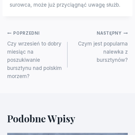
surowca, może już przyciągnąć uwagę służb.
Nawigacja
POPRZEDNI
NASTĘPNY
Czy wrzesień to dobry
Czym jest popularna
Wpisu
miesiąc na
nalewka z
poszukiwanie
bursztynów?
bursztynu nad polskim
morzem?
Podobne Wpisy