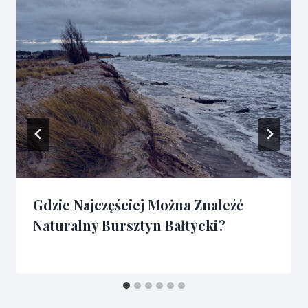
Gdzie Najczęściej Można Znaleźć
Naturalny Bursztyn Bałtycki?
Przez
13/01/2026
admin3341