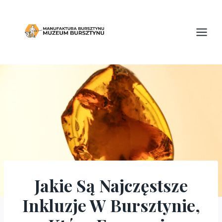
Przejdź
do
treści
Jakie Są Najczęstsze
ARTYKUŁY
Inkluzje W Bursztynie,