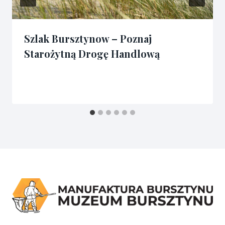
Szlak Bursztynow – Poznaj
Starożytną Drogę Handlową
Przez
16/10/2024
admin3341