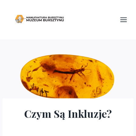
Przejdź
do
treści
Czym Są Inkluzje?
ARTYKUŁY