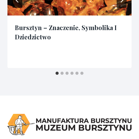
Bursztyn – Znaczenie, Symbolika I
Dziedzictwo
Przez
19/06/2024
admin3341