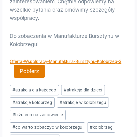
zainteresowaniem. Chętnie odpowiemy na
wszelkie pytania oraz omówimy szczegóły
współpracy.
Do zobaczenia w Manufakturze Bursztynu w
Kołobrzegu!
Oferta-Wspolpracy-Manufaktura-Bursztynu-Kolobrzeg-3
Pobierz
Tagi
#
atrakcja dla każdego
#
atrakcje dla dzieci
wpisu:
#
atrakcje kołobrzeg
#
atrakcje w kołobrzegu
#
biżuteria na zamówienie
#
co warto zobaczyc w kołobrzegu
#
kołobrzeg