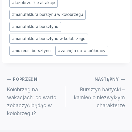
#
kołobrzeskie atrakcje
#
manufaktura burstynu w kołobrzegu
#
manufaktura bursztynu
#
manufaktura bursztynu w kołobrzegu
#
muzeum bursztynu
#
zachęta do współpracy
Nawigacja
POPRZEDNI
NASTĘPNY
Kołobrzeg na
Bursztyn bałtycki –
Wpisu
wakacjach: co warto
kamień o niezwykłym
zobaczyć będąc w
charakterze
kołobrzegu?