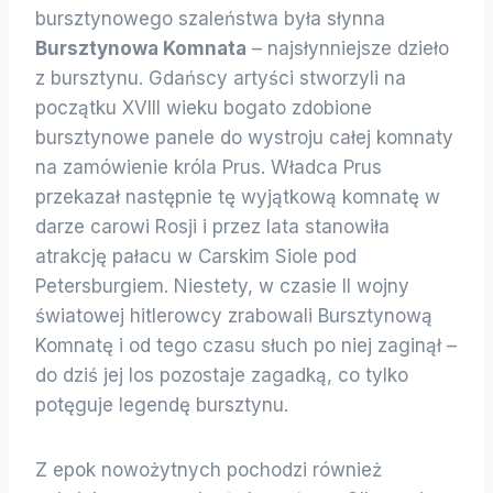
bursztynowego szaleństwa była słynna
Bursztynowa Komnata
– najsłynniejsze dzieło
z bursztynu. Gdańscy artyści stworzyli na
początku XVIII wieku bogato zdobione
bursztynowe panele do wystroju całej komnaty
na zamówienie króla Prus. Władca Prus
przekazał następnie tę wyjątkową komnatę w
darze carowi Rosji i przez lata stanowiła
atrakcję pałacu w Carskim Siole pod
Petersburgiem. Niestety, w czasie II wojny
światowej hitlerowcy zrabowali Bursztynową
Komnatę i od tego czasu słuch po niej zaginął –
do dziś jej los pozostaje zagadką, co tylko
potęguje legendę bursztynu.
Z epok nowożytnych pochodzi również