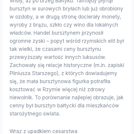
Wisły, aż po brzeg Bałtyku. Tamtędy płynął
bursztyn w surowych bryłach lub już obrobiony
w ozdoby, a w drugą stronę docierały monety,
wyroby z brązu, szkło czy wino dla lokalnych
władców. Handel bursztynem przynosił
ogromne zyski – popyt wśród rzymskich elit był
tak wielki, że czasami ceny bursztynu
przewyższały wartość innych luksusów.
Zachowały się relacje historyczne (m.in. zapiski
Pliniusza Starszego), z których dowiadujemy
się, że mała bursztynowa figurka potrafiła
kosztować w Rzymie więcej niż zdrowy
niewolnik. To porównanie najlepiej obrazuje, jak
cenny był bursztyn bałtycki dla mieszkańców
starożytnego świata.
Wraz z upadkiem cesarstwa