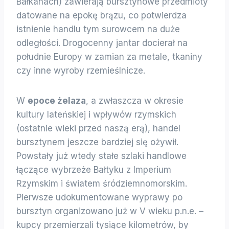
Bałkanach) zawierają bursztynowe przedmioty
datowane na epokę brązu, co potwierdza
istnienie handlu tym surowcem na duże
odległości. Drogocenny jantar docierał na
południe Europy w zamian za metale, tkaniny
czy inne wyroby rzemieślnicze.
W
epoce żelaza
, a zwłaszcza w okresie
kultury lateńskiej i wpływów rzymskich
(ostatnie wieki przed naszą erą), handel
bursztynem jeszcze bardziej się ożywił.
Powstały już wtedy stałe szlaki handlowe
łączące wybrzeże Bałtyku z Imperium
Rzymskim i światem śródziemnomorskim.
Pierwsze udokumentowane wyprawy po
bursztyn organizowano już w V wieku p.n.e. –
kupcy przemierzali tysiące kilometrów, by