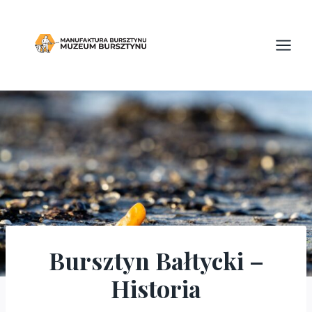
Przejdź
do
treści
Bursztyn Bałtycki –
ARTYKUŁY
Historia