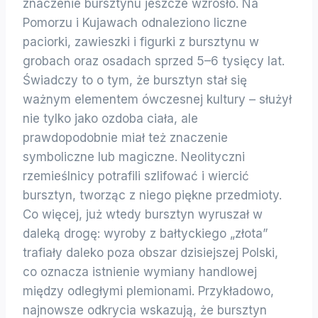
znaczenie bursztynu jeszcze wzrosło. Na
Pomorzu i Kujawach odnaleziono liczne
paciorki, zawieszki i figurki z bursztynu w
grobach oraz osadach sprzed 5–6 tysięcy lat.
Świadczy to o tym, że bursztyn stał się
ważnym elementem ówczesnej kultury – służył
nie tylko jako ozdoba ciała, ale
prawdopodobnie miał też znaczenie
symboliczne lub magiczne. Neolityczni
rzemieślnicy potrafili szlifować i wiercić
bursztyn, tworząc z niego piękne przedmioty.
Co więcej, już wtedy bursztyn wyruszał w
daleką drogę: wyroby z bałtyckiego „złota”
trafiały daleko poza obszar dzisiejszej Polski,
co oznacza istnienie wymiany handlowej
między odległymi plemionami. Przykładowo,
najnowsze odkrycia wskazują, że bursztyn