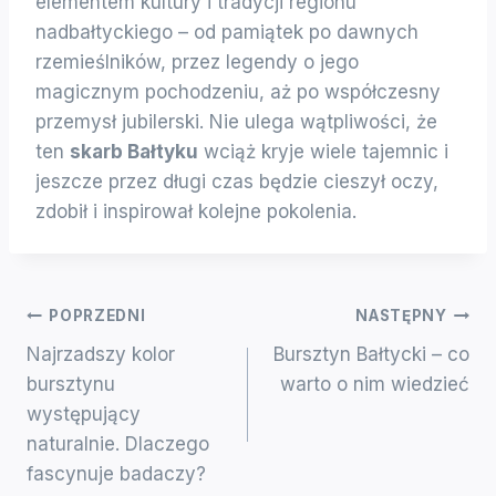
elementem kultury i tradycji regionu
nadbałtyckiego – od pamiątek po dawnych
rzemieślników, przez legendy o jego
magicznym pochodzeniu, aż po współczesny
przemysł jubilerski. Nie ulega wątpliwości, że
ten
skarb Bałtyku
wciąż kryje wiele tajemnic i
jeszcze przez długi czas będzie cieszył oczy,
zdobił i inspirował kolejne pokolenia.
Nawigacja
POPRZEDNI
NASTĘPNY
Najrzadszy kolor
Bursztyn Bałtycki – co
Wpisu
bursztynu
warto o nim wiedzieć
występujący
naturalnie. Dlaczego
fascynuje badaczy?