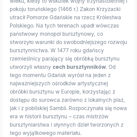
wieku, kiedy to wskutek wojny trzynastoletniej i
pokoju toruńskiego (1466 r.) Zakon Krzyżacki
utracił Pomorze Gdańskie na rzecz Królestwa
Polskiego. Na tych terenach upadł wówczas
państwowy monopol bursztynowy, co
stworzyło warunki do swobodniejszego rozwoju
bursztynnictwa. W 1477 roku gdańscy
rzemieślnicy parający się obróbką bursztynu
utworzyli własny
cech bursztynników
. Od
tego momentu Gdańsk wyrósł na jeden z
najważniejszych ośrodków artystycznej
obróbki bursztynu w Europie, korzystając z
dostępu do surowca zarówno z lokalnych plaż,
jak i z pobliskiej Sambii. Rozpoczynała się nowa
era w historii bursztynu – czas mistrzów
bursztyniarstwa i słynnych dzieł tworzonych z
tego wyjątkowego materiału.