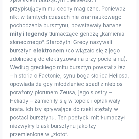
zjawiskiem budzącym ciekawość i
przypisującym mu cechy magiczne. Ponieważ
nikt w tamtych czasach nie znał naukowego
pochodzenia bursztynu, powstawały barwne
mity i legendy
tłumaczące genezę „kamienia
słonecznego”. Starożytni Grecy nazywali
bursztyn
elektronem
(co wiązało się z jego
zdolnością do elektryzowania przy pocieraniu).
Według greckiego mitu bursztyn powstał z łez
– historia o Faetonie, synu boga słońca Heliosa,
opowiada że gdy młodzieniec spadł z niebios
porażony piorunem Zeusa, jego siostry –
Heliady – zamieniły się w topole i opłakiwały
brata. Ich łzy spływające do rzeki stężały w
postaci bursztynu. Ten poetycki mit tłumaczył
niezwykły blask bursztynu jako łzy
przemienione w „złoto”.