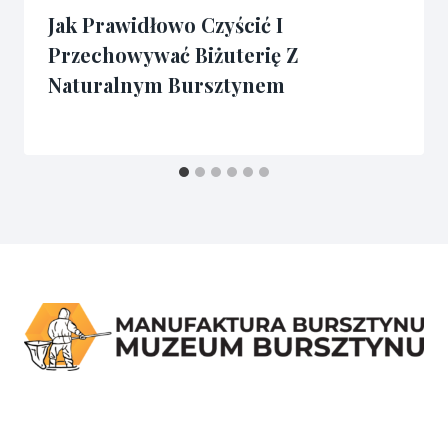
Jak Prawidłowo Czyścić I
Przechowywać Biżuterię Z
Naturalnym Bursztynem
Przez
08/08/2025
admin3341