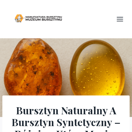
Przejdź
do
treści
Bursztyn Naturalny A
BLOG
Bursztyn Syntetyczny –