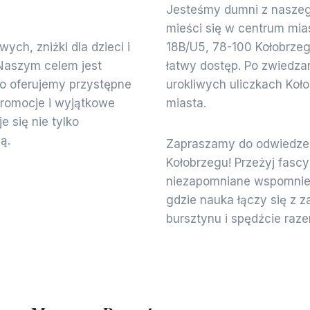
Jesteśmy dumni z naszeg
mieści się w centrum mia
ch, zniżki dla dzieci i
18B/U5, 78-100 Kołobrzeg.
 Naszym celem jest
łatwy dostęp. Po zwiedz
o oferujemy przystępne
urokliwych uliczkach Koł
promocje i wyjątkowe
miasta.
e się nie tylko
ą.
Zapraszamy do odwiedze
Kołobrzegu! Przeżyj fascy
niezapomniane wspomnieni
gdzie nauka łączy się z 
bursztynu i spędźcie raz