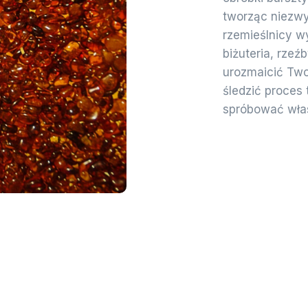
tworząc niezwyk
rzemieślnicy w
biżuteria, rzeź
urozmaicić Two
śledzić proces
spróbować włas