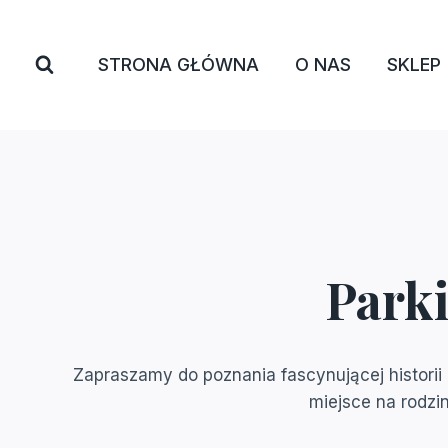
Przejdź
do
STRONA GŁÓWNA
O NAS
SKLEP
treści
Park
Zapraszamy do poznania fascynującej historii b
miejsce na rodz