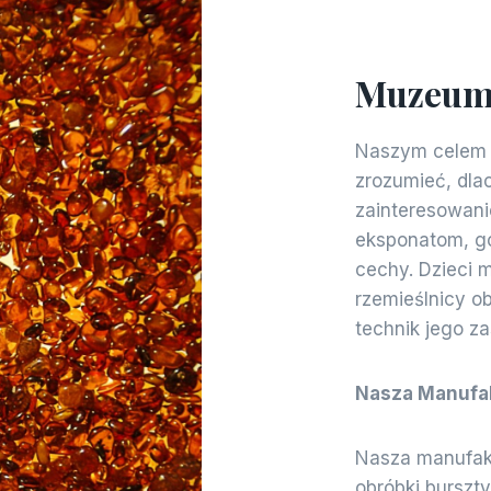
Muzeum 
Naszym celem 
zrozumieć, dla
zainteresowani
eksponatom, g
cechy. Dzieci 
rzemieślnicy o
technik jego za
Nasza Manufa
Nasza manufakt
obróbki burszt