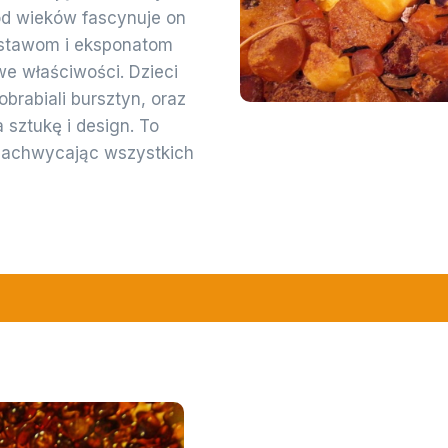
 od wieków fascynuje on
wystawom i eksponatom
e właściwości. Dzieci
brabiali bursztyn, oraz
sztukę i design. To
 zachwycając wszystkich