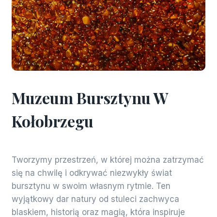
Muzeum Bursztynu W
Kołobrzegu
Tworzymy przestrzeń, w której można zatrzymać
się na chwilę i odkrywać niezwykły świat
bursztynu w swoim własnym rytmie. Ten
wyjątkowy dar natury od stuleci zachwyca
blaskiem, historią oraz magią, która inspiruje