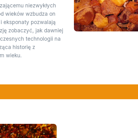
dzającemu niezwykłych
 od wieków wzbudza on
i eksponaty pozwalają
ję zobaczyć, jak dawniej
czesnych technologii na
ąca historię z
m wieku.