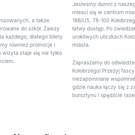
Jesteśmy dumni z naszeg
mieści się w centrum mia
anizowanych, a także
18B/U5, 78-100 Kołobrzeg.
kierowane do szkół. Zależy
łatwy dostęp. Po zwiedz
a każdego, dlatego bilety
urokliwych uliczkach Koł
emy również promocje i
miasta.
wizyta staje się nie tylko
yciem.
Zapraszamy do odwiedze
Kołobrzegu! Przeżyj fascy
niezapomniane wspomnieni
gdzie nauka łączy się z 
bursztynu i spędźcie raz