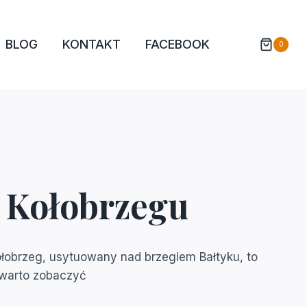
BLOG
KONTAKT
FACEBOOK
0
W Kołobrzegu
Kołobrzeg, usytuowany nad brzegiem Bałtyku, to
ą warto zobaczyć