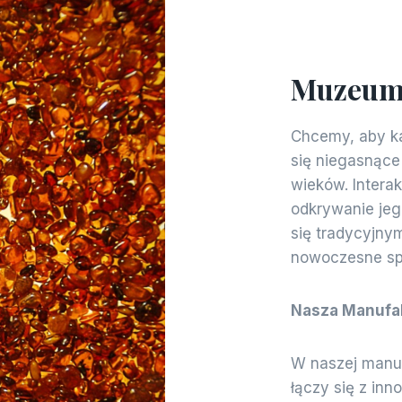
Muzeum 
Chcemy, aby ka
się niegasnące
wieków. Intera
odkrywanie jeg
się tradycyjny
nowoczesne spo
Nasza Manufa
W naszej manuf
łączy się z inn