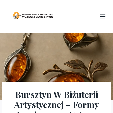
Przejdź
do
treści
Bursztyn W Biżuterii
BLOG
Artystycznej – Formy