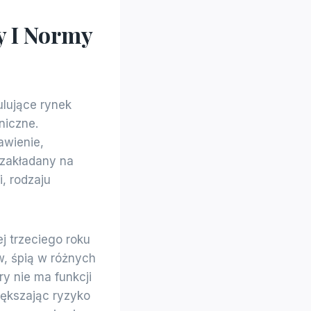
y I Normy
ulujące rynek
niczne.
awienie,
 zakładany na
, rodzaju
j trzeciego roku
w, śpią w różnych
ry nie ma funkcji
iększając ryzyko