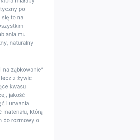
 która miałaby
atyczny po
 się to na
wszystkim
abiania mu
ny, naturalny
i na ząbkowanie”
lecz z żywic
zące kwasu
ej, jakość
ć i urwania
materiału, którą
em do rozmowy o