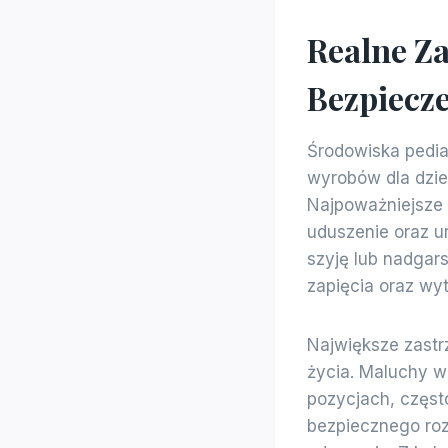
Realne Z
Bezpiecz
Środowiska pedia
wyrobów dla dzi
Najpoważniejsze 
uduszenie oraz u
szyję lub nadgar
zapięcia oraz wyt
Największe zastrz
życia. Maluchy w
pozycjach, często
bezpiecznego roz