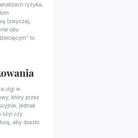
 analizach ryzyka,
alom
wą (zwyczaj,
enie obu
ziecięcym” to
kowania
a ulgi w
wy, który przez
kcyjnie, jednak
 szyi czy
turę, aby doszło