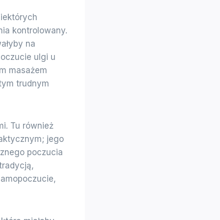
iektórych
nia kontrolowany.
wałyby na
oczucie ulgi u
dnym masażem
w tym trudnym
mi. Tu również
laktycznym; jego
cznego poczucia
tradycją,
samopoczucie,