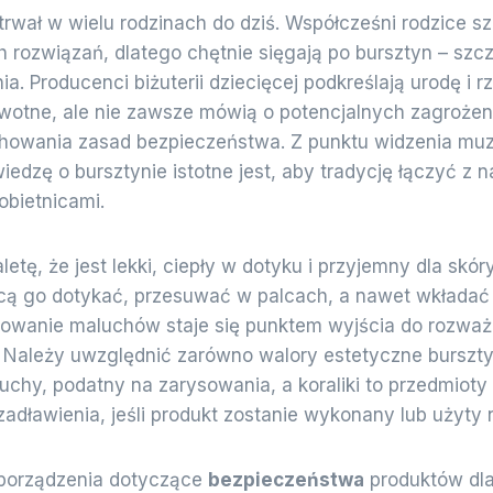
trwał w wielu rodzinach do dziś. Współcześni rodzice s
h rozwiązań, dlatego chętnie sięgają po bursztyn – szc
a. Producenci biżuterii dziecięcej podkreślają urodę i 
wotne, ale nie zawsze mówią o potencjalnych zagrożen
howania zasad bezpieczeństwa. Z punktu widzenia muze
iedzę o bursztynie istotne jest, aby tradycję łączyć z n
bietnicami.
letę, że jest lekki, ciepły w dotyku i przyjemny dla skór
cą go dotykać, przesuwać w palcach, a nawet wkładać 
howanie maluchów staje się punktem wyjścia do rozważ
 Należy uwzględnić zarówno walory estetyczne bursztynu
kruchy, podatny na zarysowania, a koraliki to przedmio
adławienia, jeśli produkt zostanie wykonany lub użyty 
porządzenia dotyczące
bezpieczeństwa
produktów dla