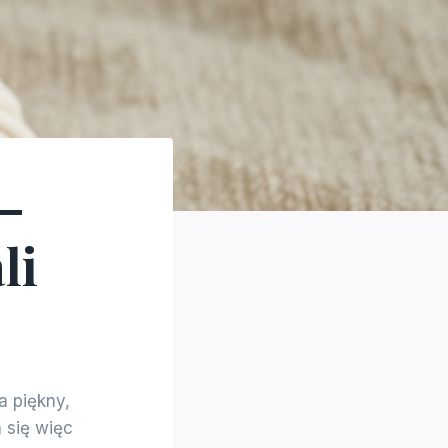
 –
li
a piękny,
 się więc