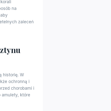
korali
posób na
 aby
etelnych zaleceń
sztynu
 historię. W
akże ochronną i
przed chorobami i
o amulety, które