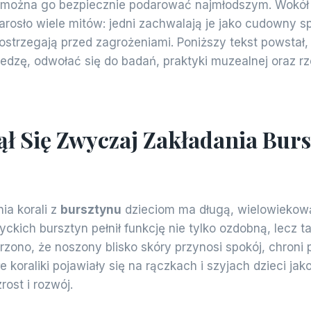
ak można go bezpiecznie podarować najmłodszym. Wokół 
rosło wiele mitów: jedni zachwalają je jako cudowny s
ostrzegają przed zagrożeniami. Poniższy tekst powstał,
dzę, odwołać się do badań, praktyki muzealnej oraz rz
ł Się Zwyczaj Zakładania Bur
ia korali z
bursztynu
dzieciom ma długą, wielowiekową
yckich bursztyn pełnił funkcję nie tylko ozdobną, lecz t
zono, że noszony blisko skóry przynosi spokój, chroni 
e koraliki pojawiały się na rączkach i szyjach dzieci jak
rost i rozwój.