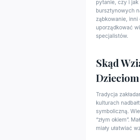
pytanie, czy i j
bursztynowych na
ząbkowanie, inni 
uporządkować wie
specjalistów.
Skąd Wzią
Dzieciom
Tradycja zakładan
kulturach nadbałt
symboliczną. Wier
“złym okiem”. Mał
miały ułatwiać wz