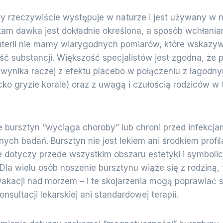
 rzeczywiście występuje w naturze i jest używany w n
 tam dawka jest dokładnie określona, a sposób wchłania
uterii nie mamy wiarygodnych pomiarów, które wskazy
ść substancji. Większość specjalistów jest zgodna, że p
i wynika raczej z efektu placebo w połączeniu z łago
iecko gryzie korale) oraz z uwagą i czułością rodziców 
 że bursztyn “wyciąga choroby” lub chroni przed infekcja
ych badań. Bursztyn nie jest lekiem ani środkiem profi
 dotyczy przede wszystkim obszaru estetyki i symboli
la wielu osób noszenie bursztynu wiąże się z rodziną, 
kacji nad morzem – i te skojarzenia mogą poprawiać 
onsultacji lekarskiej ani standardowej terapii.