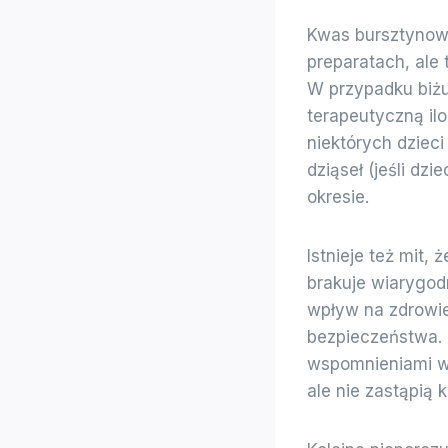
Kwas bursztynowy
preparatach, ale
W przypadku biż
terapeutyczną ilo
niektórych dziec
dziąseł (jeśli dz
okresie.
Istnieje też mit,
brakuje wiarygodn
wpływ na zdrowie
bezpieczeństwa. D
wspomnieniami wa
ale nie zastąpią k