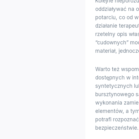
Kolejne nieporoz
oddziaływać na o
potarciu, co od w
działanie terape
rzetelny opis wła
“cudownych” mocy
materiał, jednoc
Warto też wspomn
dostępnych w int
syntetycznych lu
bursztynowego są
wykonania zamien
elementów, a tym
potrafi rozpozna
bezpieczeństwie.