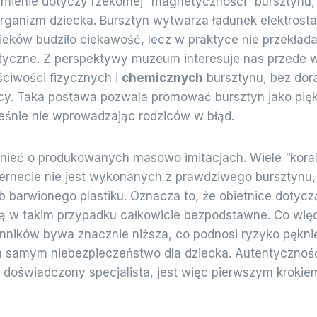
umienie dotyczy rzekomej “magnetyczności” bursztynu,
rganizm dziecka. Bursztyn wytwarza ładunek elektrost
ieków budziło ciekawość, lecz w praktyce nie przekłada
utyczne. Z perspektywy muzeum interesuje nas przede 
ściwości fizycznych i
chemicznych
bursztynu, bez dor
. Taka postawa pozwala promować bursztyn jako pięk
ześnie nie wprowadzając rodziców w błąd.
ieć o produkowanych masowo imitacjach. Wiele “koral
ernecie nie jest wykonanych z prawdziwego bursztynu, 
b barwionego plastiku. Oznacza to, że obietnice dotyc
 w takim przypadku całkowicie bezpodstawne. Co więc
ników bywa znacznie niższa, co podnosi ryzyko pęknię
 samym niebezpieczeństwo dla dziecka. Autentyczność 
ć doświadczony specjalista, jest więc pierwszym kroki