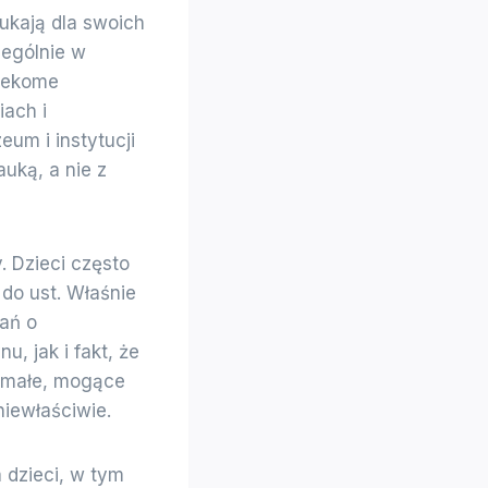
zukają dla swoich
zególnie w
rzekome
iach i
um i instytucji
auką, a nie z
y. Dzieci często
do ust. Właśnie
ań o
, jak i fakt, że
ty małe, mogące
niewłaściwie.
 dzieci, w tym