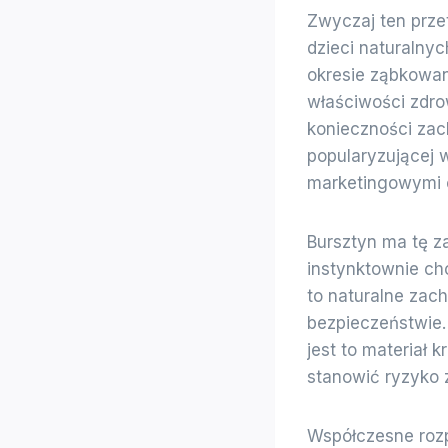
Zwyczaj ten prze
dzieci naturalnyc
okresie ząbkowani
właściwości zdro
konieczności zac
popularyzującej w
marketingowymi o
Bursztyn ma tę za
instynktownie ch
to naturalne zac
bezpieczeństwie.
jest to materiał 
stanowić ryzyko z
Współczesne roz