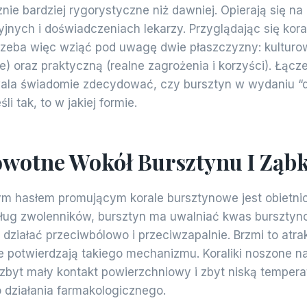
cznie bardziej rygorystyczne niż dawniej. Opierają się na
yjnych i doświadczeniach lekarzy. Przyglądając się kor
zeba więc wziąć pod uwagę dwie płaszczyzny: kulturo
) oraz praktyczną (realne zagrożenia i korzyści). Łącz
ala świadomie zdecydować, czy bursztyn w wydaniu “d
li tak, to w jakiej formie.
owotne Wokół Bursztynu I Ząb
ym hasłem promującym korale bursztynowe jest obietnic
ug zwolenników, bursztyn ma uwalniać kwas bursztyno
działać przeciwbólowo i przeciwzapalnie. Brzmi to atra
 potwierdzają takiego mechanizmu. Koraliki noszone na
zbyt mały kontakt powierzchniowy i zbyt niską tempera
działania farmakologicznego.