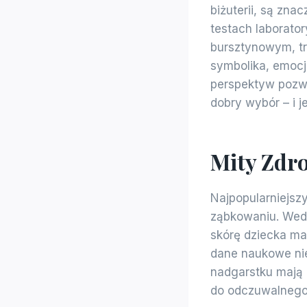
biżuterii, są zna
testach laborator
bursztynowym, tr
symbolika, emocje
perspektyw pozw
dobry wybór – i jeś
Mity Zdr
Najpopularniejsz
ząbkowaniu. Wedł
skórę dziecka ma 
dane naukowe nie
nadgarstku mają 
do odczuwalnego 