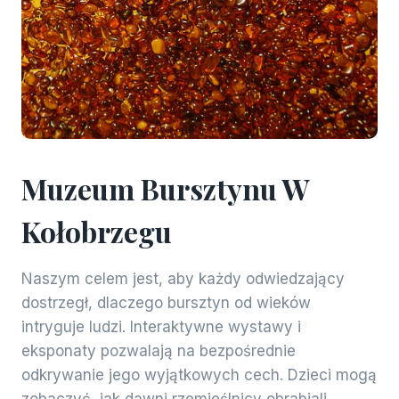
Muzeum Bursztynu W
Kołobrzegu
Naszym celem jest, aby każdy odwiedzający
dostrzegł, dlaczego bursztyn od wieków
intryguje ludzi. Interaktywne wystawy i
eksponaty pozwalają na bezpośrednie
odkrywanie jego wyjątkowych cech. Dzieci mogą
zobaczyć, jak dawni rzemieślnicy obrabiali