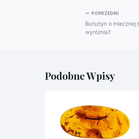
Nawigacja
POPRZEDNI
Bursztyn o mlecznej 
Wpisu
wyróżnia?
Podobne Wpisy