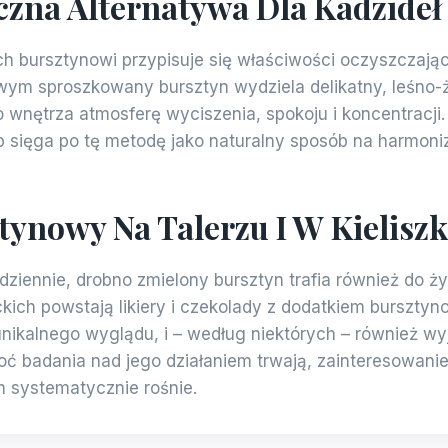
czna Alternatywa Dla Kadzideł
ch bursztynowi przypisuje się właściwości oczyszczając
wym sproszkowany bursztyn wydziela delikatny, leśno-
wnętrza atmosferę wyciszenia, spokoju i koncentracji.
b sięga po tę metodę jako naturalny sposób na harmoniz
tynowy Na Talerzu I W Kielisz
dziennie, drobno zmielony bursztyn trafia również do ż
kich powstają likiery i czekolady z dodatkiem bursztyn
nikalnego wyglądu, i – według niektórych – również 
hoć badania nad jego działaniem trwają, zainteresowan
 systematycznie rośnie.