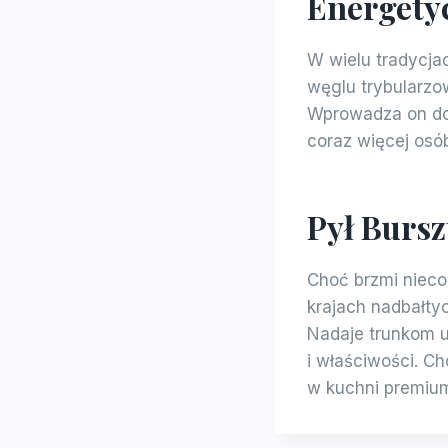
Energety
W wielu tradycja
węglu trybularzo
Wprowadza on do 
coraz więcej osó
Pył Bursz
Choć brzmi nieco
krajach nadbałtyc
Nadaje trunkom u
i właściwości. C
w kuchni premium