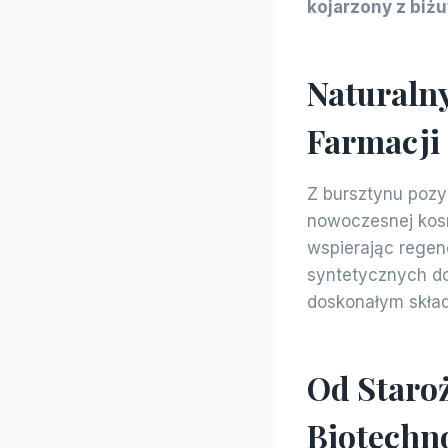
kojarzony z biżu
Naturaln
Farmacji
Z bursztynu pozy
nowoczesnej kosme
wspierając regene
syntetycznych do
doskonałym skład
Od Staroż
Biotechn