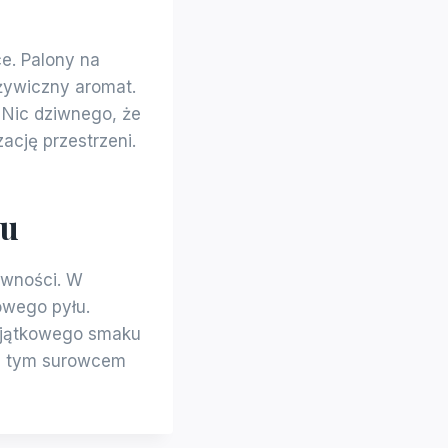
e. Palony na
żywiczny aromat.
 Nic dziwnego, że
ację przestrzeni.
ku
ywności. W
owego pyłu.
wyjątkowego smaku
ie tym surowcem