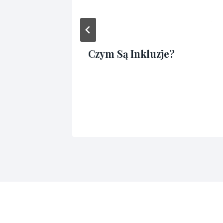
Czym Są Inkluzje?
łym
Przez
12/10/2023
admin3341