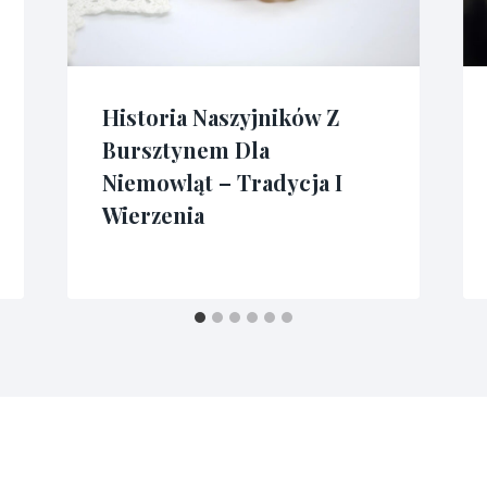
Historia Naszyjników Z
Bursztynem Dla
Niemowląt – Tradycja I
Wierzenia
Przez
13/11/2024
admin3341