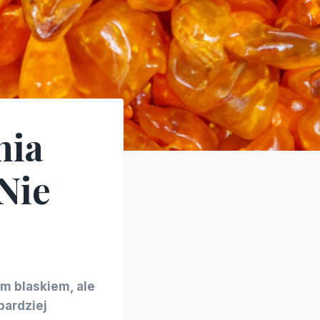
nia
Nie
ym blaskiem, ale
bardziej