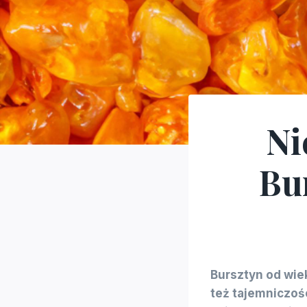
Ni
Bu
Bursztyn od wiek
też tajemniczośc