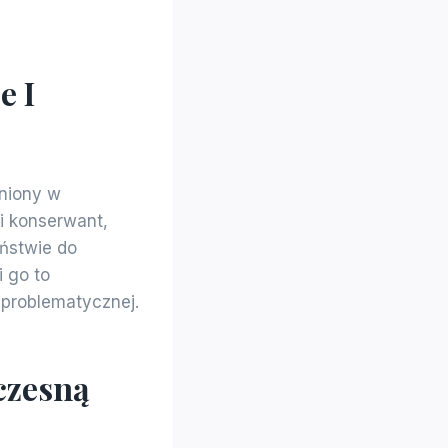
e I
eniony w
 i konserwant,
eństwie do
 go to
 problematycznej.
czesną