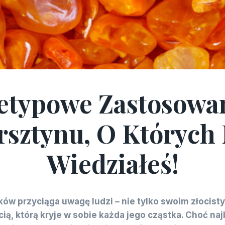
etypowe Zastosowa
ARTYKUŁY
rsztynu, O Których 
Wiedziałeś!
ów przyciąga uwagę ludzi – nie tylko swoim złocist
ią, którą kryje w sobie każda jego cząstka. Choć naj