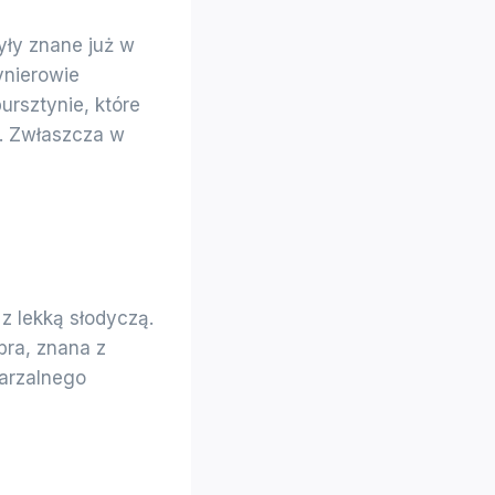
yły znane już w
ynierowie
ursztynie, które
. Zwłaszcza w
z lekką słodyczą.
bra, znana z
arzalnego