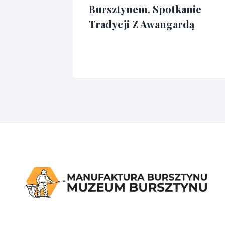
Bursztynem. Spotkanie
Tradycji Z Awangardą
acjami?
Przez
03/04/2025
admin3341