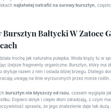
piskach
najłatwiej natrafić na surowy bursztyn
, częst
 Bursztyn Bałtycki W Zatoce 
icach
ziała trochę jak naturalna pułapka. Woda krąży tu w s
jąc lżejsze fragmenty organiczne. Bursztyn, który ma z
 dryfuje razem z nim i osiada bliżej brzegu. Dlatego d
acają uwagę na linie wyrzuconych przez morze roślin.
ach
bursztyn nie błyszczy od razu
, czasem wygląda ja
stiku. Dopiero dotyk i ciepło dłoni zdradzają, z czym m
oczywistość sprawia, że jego znalezienie daje tak dużą 