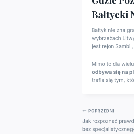
Bałtycki 
Bałtyk nie zna gr
wybrzeżach Litwy
jest rejon Sambii
Mimo to dla wiel
odbywa się na p
trafia się tym, kt
Nawigacja
POPRZEDNI
Jak rozpoznać prawd
Wpisu
bez specjalistyczneg