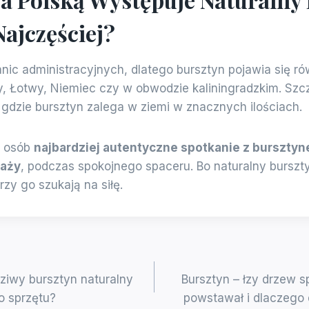
Najczęściej?
anic administracyjnych, dlatego bursztyn pojawia się r
, Łotwy, Niemiec czy w obwodzie kaliningradzkim. Szc
, gdzie bursztyn zalega w ziemi w znacznych ilościach.
u osób
najbardziej autentyczne spotkanie z burszty
laży
, podczas spokojnego spaceru. Bo naturalny burszty
órzy go szukają na siłę.
ziwy bursztyn naturalny
Bursztyn – łzy drzew sp
o sprzętu?
powstawał i dlaczego 