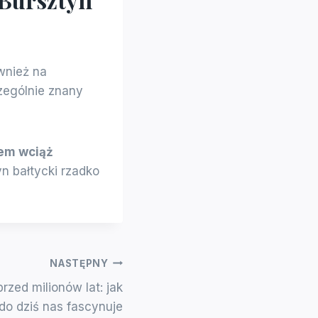
ównież na
zególnie znany
nem wciąż
n bałtycki rzadko
NASTĘPNY
rzed milionów lat: jak
do dziś nas fascynuje