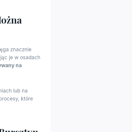
Można
ięga znacznie
dając je w osadach
dywany na
iach lub na
procesy, które
 Bursztyn