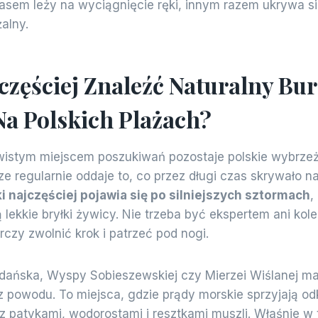
zasem leży na wyciągnięcie ręki, innym razem ukrywa si
alny.
częściej Znaleźć Naturalny Bu
Na Polskich Plażach?
wistym miejscem poszukiwań pozostaje polskie wybrzeż
ze regularnie oddaje to, co przez długi czas skrywało n
i najczęściej pojawia się po silniejszych sztormach
,
 lekkie bryłki żywicy. Nie trzeba być ekspertem ani kol
czy zwolnić krok i patrzeć pod nogi.
Gdańska, Wyspy Sobieszewskiej czy Mierzei Wiślanej m
z powodu. To miejsca, gdzie prądy morskie sprzyjają od
z patykami, wodorostami i resztkami muszli. Właśnie w 