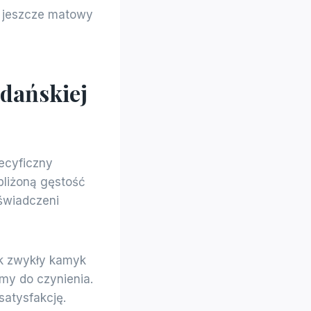
o jeszcze matowy
Gdańskiej
pecyficzny
bliżoną gęstość
oświadczeni
k zwykły kamyk
amy do czynienia.
satysfakcję.