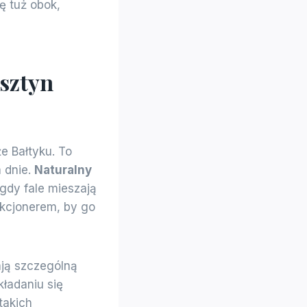
ę tuż obok,
rsztyn
e Bałtyku. To
a dnie.
Naturalny
 gdy fale mieszają
ekcjonerem, by go
ają szczególną
kładaniu się
takich