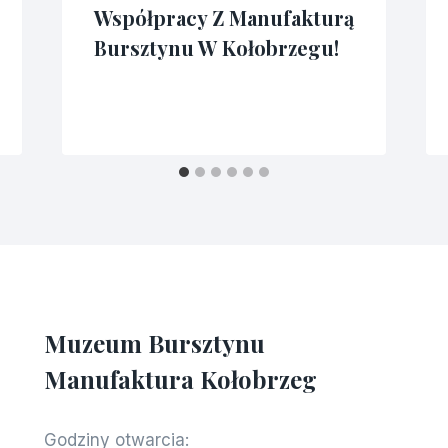
Współpracy Z Manufakturą
Bursztynu W Kołobrzegu!
Przez
13/06/2024
admin3341
Muzeum Bursztynu
Manufaktura Kołobrzeg
Godziny otwarcia: