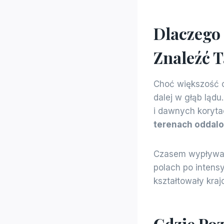
Dlaczego
Znaleźć 
Choć większość os
dalej w głąb lądu
i dawnych koryta
terenach oddal
Czasem wypływa 
polach po intens
kształtowały kraj
Gdzie Poz