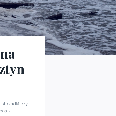
żna
ztyn
est rzadki czy
coś z