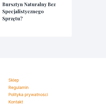
Bursztyn Naturalny Bez
– Dlacz
Specjalistycznego
Odwied
Sprzętu?
Przez
17/12/2023
admin3341
Przez
13/01/2026
admin3341
Sklep
Regulamin
Polityka prywatności
Kontakt