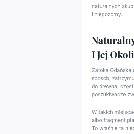
naturalnych sku
i niepozorny.
Naturalny
I Jej Okol
Zatoka Gdańska d
sposób, zatrzymu
do drewna, często
poszukiwacze zwr
W takich miejsc
albo fragment pla
To właśnie ta nie