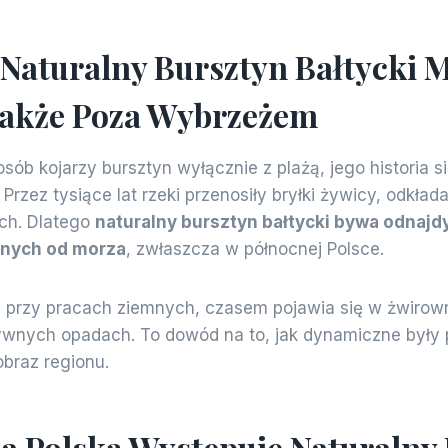
 Naturalny Bursztyn Bałtycki 
Także Poza Wybrzeżem
ób kojarzy bursztyn wyłącznie z plażą, jego historia s
. Przez tysiące lat rzeki przenosiły bryłki żywicy, odkła
ch. Dlatego
naturalny bursztyn bałtycki bywa odnaj
onych od morza
, zwłaszcza w północnej Polsce.
przy pracach ziemnych, czasem pojawia się w żwirown
ywnych opadach. To dowód na to, jak dynamiczne były 
obraz regionu.
a Polską Występuje Naturalny