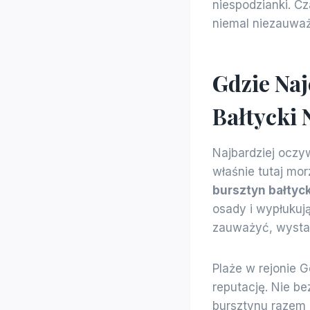
niespodzianki. C
niemal niezauważ
Gdzie Naj
Bałtycki 
Najbardziej oczy
właśnie tutaj mor
bursztyn bałtyck
osady i wypłukują
zauważyć, wystar
Plaże w rejonie 
reputację. Nie be
bursztynu razem 